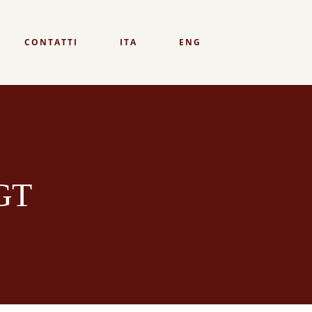
CONTATTI
ITA
ENG
GU BIANCA
OGU AMBRATA
GT