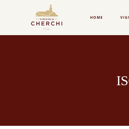
HOME
VIG
TUVAOES
BILLIA VERMEN
CAGNULARI
BILLIA CAGNULA
CANNONAU
I
LUZZANA