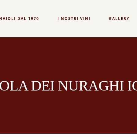
NAIOLI DAL 1970
I NOSTRI VINI
GALLERY
TINO
SOBERANU
NONNU ELO
RI
FILIGHE
NONNU EL
TUVAOES 30 VENDEMMIE
SOLA DEI NURAGHI I
TOKATERRA