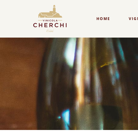
HOME
VIG
TUVAOES
BILLIA VERMEN
CAGNULARI
BILLIA CAGNULA
CANNONAU
LUZZANA