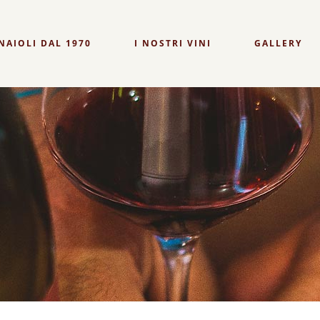
NAIOLI DAL 1970
I NOSTRI VINI
GALLERY
TINO
SOBERANU
NONNU ELO
RI
FILIGHE
NONNU EL
TUVAOES 30 VENDEMMIE
TOKATERRA